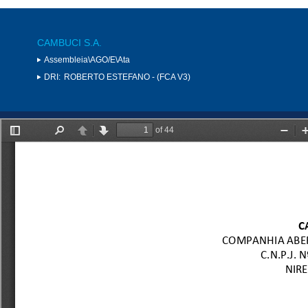
CAMBUCI S.A.
Assembleia\AGO/E\Ata
DRI:
ROBERTO ESTEFANO - (FCA V3)