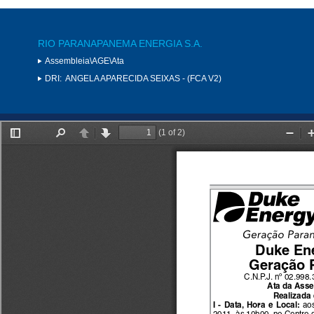
RIO PARANAPANEMA ENERGIA S.A.
Assembleia\AGE\Ata
DRI:
ANGELA APARECIDA SEIXAS - (FCA V2)