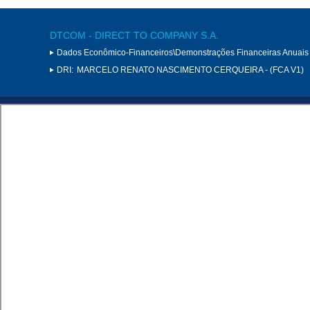
DTCOM - DIRECT TO COMPANY S.A.
Dados Econômico-Financeiros\Demonstrações Financeiras Anuais
DRI:
MARCELO RENATO NASCIMENTO CERQUEIRA - (FCA V1)