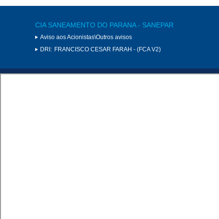
CIA SANEAMENTO DO PARANA - SANEPAR
Aviso aos Acionistas\Outros avisos
DRI:
FRANCISCO CESAR FARAH - (FCA V2)