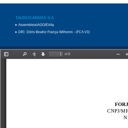
TAURUS ARMAS S.A.
Assembleia\AGO/E\Ata
DRI:
Dóris Beatriz França Wilhemn - (FCA V3)