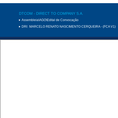
DTCOM - DIRECT TO COMPANY S.A.
Assembleia\AGO\Edital de Convocação
DRI:
MARCELO RENATO NASCIMENTO CERQUEIRA - (FCA V1)