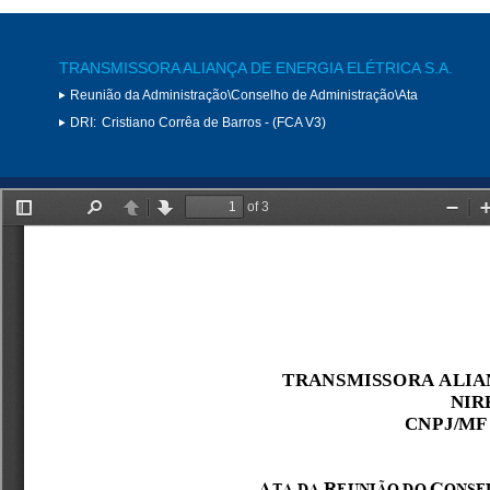
TRANSMISSORA ALIANÇA DE ENERGIA ELÉTRICA S.A.
Reunião da Administração\Conselho de Administração\Ata
DRI:
Cristiano Corrêa de Barros - (FCA V3)