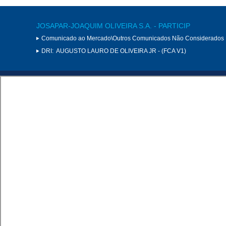
JOSAPAR-JOAQUIM OLIVEIRA S.A. - PARTICIP
Comunicado ao Mercado\Outros Comunicados Não Considerados 
DRI:
AUGUSTO LAURO DE OLIVEIRA JR - (FCA V1)