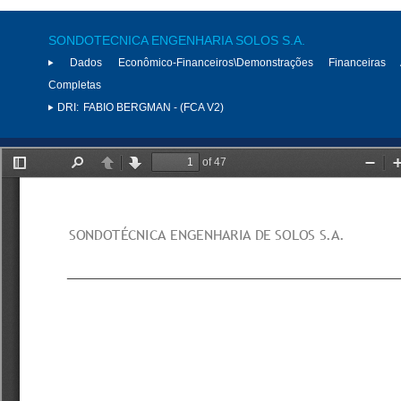
SONDOTECNICA ENGENHARIA SOLOS S.A.
Dados Econômico-Financeiros\Demonstrações Financeiras 
Completas
DRI:
FABIO BERGMAN - (FCA V2)