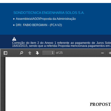
SONDOTECNICA ENGENHARIA SOLOS S.A.
Assembleia\AGO\Proposta da Administração
DRI:
FABIO BERGMAN - (FCA V2)
Correção do item 2 do Anexo 1 referente ao pagamento de Juros Sobre
16/03/2015, sendo que a referida Proposta mencionava pagamentos em a