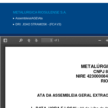
METALURGICA RIOSULENSE S.A.
Assembleia\AGE\Ata
DRI:
JOAO STRAMOSK - (FCA V3)