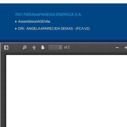
RIO PARANAPANEMA ENERGIA S.A.
Assembleia\AGE\Ata
DRI:
ANGELA APARECIDA SEIXAS - (FCA V2)