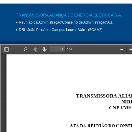
TRANSMISSORA ALIANÇA DE ENERGIA ELÉTRICA S.A.
Reunião da Administração\Conselho de Administração\Ata
DRI:
João Procópio Campos Loures Vale - (FCA V2)