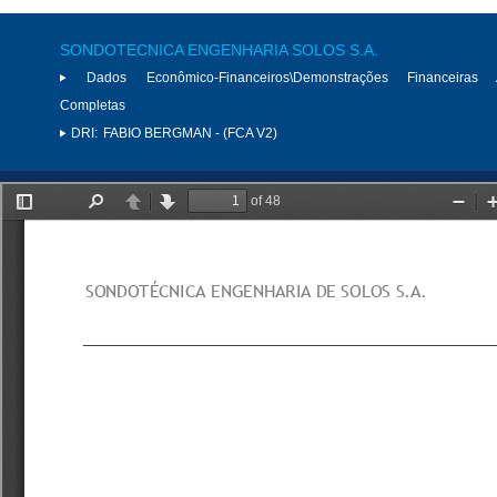
SONDOTECNICA ENGENHARIA SOLOS S.A.
Dados Econômico-Financeiros\Demonstrações Financeiras 
Completas
DRI:
FABIO BERGMAN - (FCA V2)