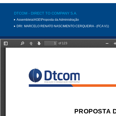
DTCOM - DIRECT TO COMPANY S.A.
Assembleia\AGE\Proposta da Administração
DRI:
MARCELO RENATO NASCIMENTO CERQUEIRA - (FCA V1)