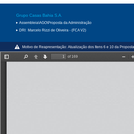
Grupo Casas Bahia S.A.
Assembleia\AGO\Proposta da Administração
DRI:
Marcelo Rizzi de Oliveira - (FCA V2)
Motivo de Reapresentação:
Atualização dos Itens 6 e 10 da Propost