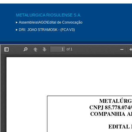
METALURGICA RIOSULENSE S.A.
Assembleia\AGO\Edital de Convocação
DRI:
JOAO STRAMOSK - (FCA V3)