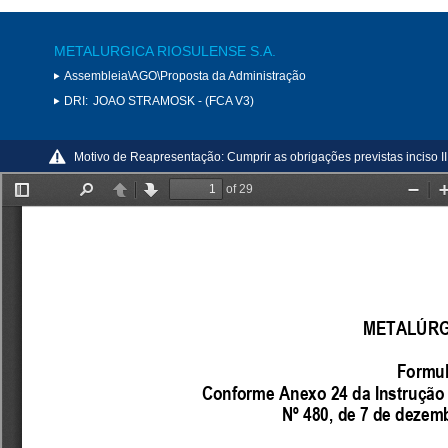
METALURGICA RIOSULENSE S.A.
Assembleia\AGO\Proposta da Administração
DRI:
JOAO STRAMOSK - (FCA V3)
Motivo de Reapresentação:
Cumprir as obrigações previstas inciso I