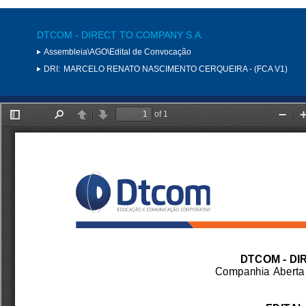
DTCOM - DIRECT TO COMPANY S.A.
Assembleia\AGO\Edital de Convocação
DRI:
MARCELO RENATO NASCIMENTO CERQUEIRA - (FCA V1)