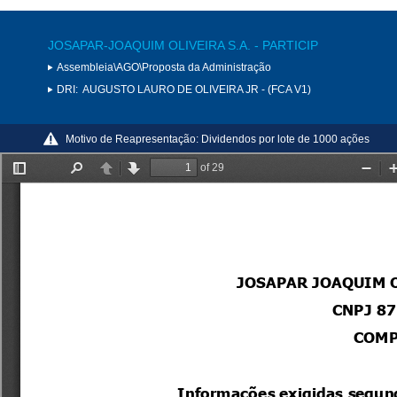
JOSAPAR-JOAQUIM OLIVEIRA S.A. - PARTICIP
Assembleia\AGO\Proposta da Administração
DRI:
AUGUSTO LAURO DE OLIVEIRA JR - (FCA V1)
Motivo de Reapresentação:
Dividendos por lote de 1000 ações