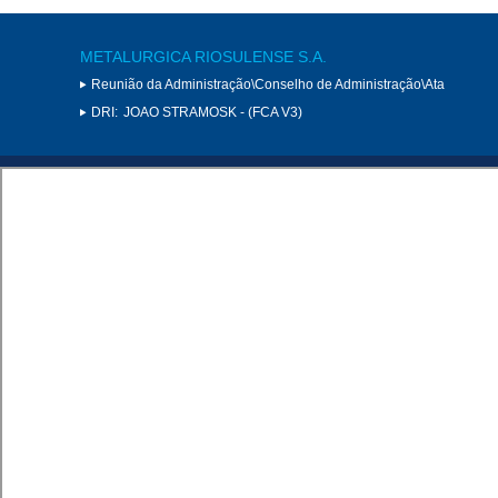
METALURGICA RIOSULENSE S.A.
Reunião da Administração\Conselho de Administração\Ata
DRI:
JOAO STRAMOSK - (FCA V3)