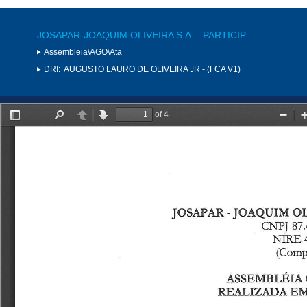
JOSAPAR-JOAQUIM OLIVEIRA S.A. - PARTICIP
Assembleia\AGO\Ata
DRI:
AUGUSTO LAURO DE OLIVEIRA JR - (FCA V1)