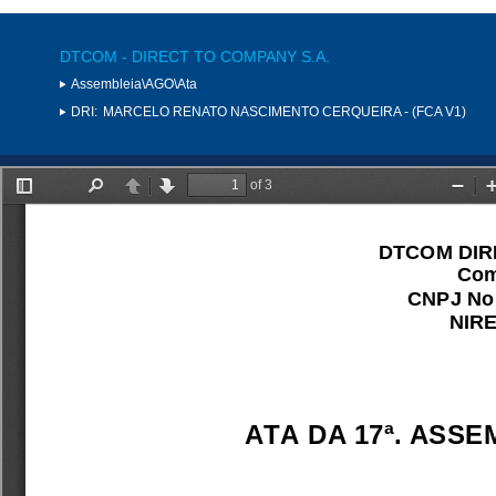
DTCOM - DIRECT TO COMPANY S.A.
Assembleia\AGO\Ata
DRI:
MARCELO RENATO NASCIMENTO CERQUEIRA - (FCA V1)