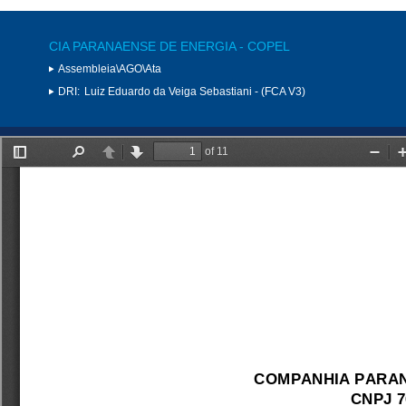
CIA PARANAENSE DE ENERGIA - COPEL
Assembleia\AGO\Ata
DRI:
Luiz Eduardo da Veiga Sebastiani - (FCA V3)