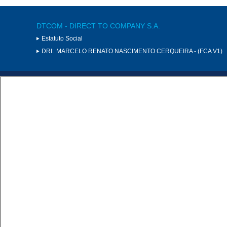
DTCOM - DIRECT TO COMPANY S.A.
Estatuto Social
DRI:
MARCELO RENATO NASCIMENTO CERQUEIRA - (FCA V1)