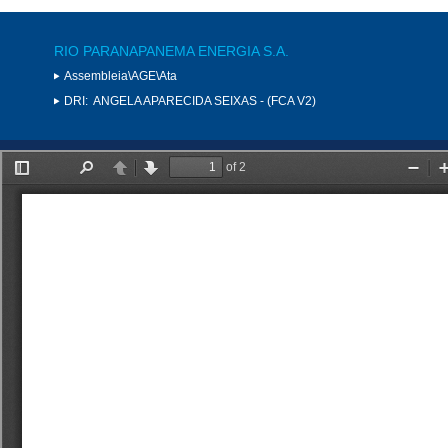
RIO PARANAPANEMA ENERGIA S.A.
Assembleia\AGE\Ata
DRI:
ANGELA APARECIDA SEIXAS - (FCA V2)