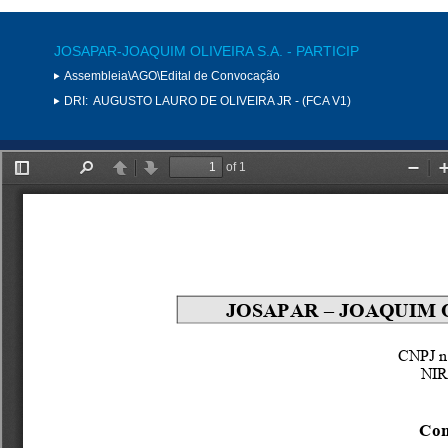
JOSAPAR-JOAQUIM OLIVEIRA S.A. - PARTICIP
Assembleia\AGO\Edital de Convocação
DRI:
AUGUSTO LAURO DE OLIVEIRA JR - (FCA V1)