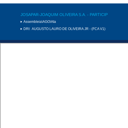
JOSAPAR-JOAQUIM OLIVEIRA S.A. - PARTICIP
Assembleia\AGO\Ata
DRI:
AUGUSTO LAURO DE OLIVEIRA JR - (FCA V1)