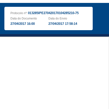
013285IPE270420170104285210-75
Protocolo nº:
Data do Documento
Data do Envio
27/04/2017 16:00
27/04/2017 17:58:14