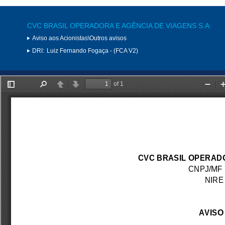
CVC BRASIL OPERADORA E AGÊNCIA DE VIAGENS S.A.
Aviso aos Acionistas\Outros avisos
DRI:
Luiz Fernando Fogaça - (FCA V2)