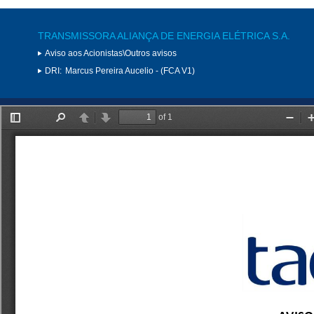
TRANSMISSORA ALIANÇA DE ENERGIA ELÉTRICA S.A.
Aviso aos Acionistas\Outros avisos
DRI:
Marcus Pereira Aucelio - (FCA V1)