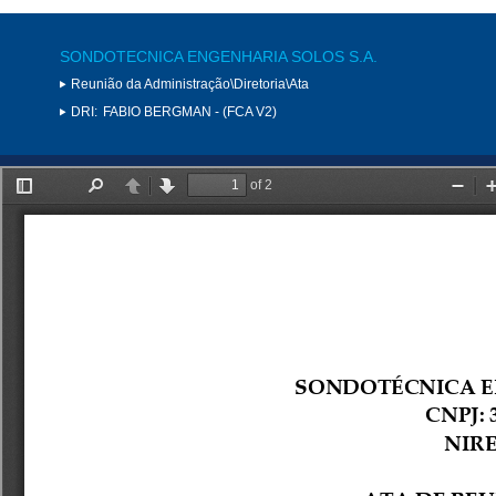
SONDOTECNICA ENGENHARIA SOLOS S.A.
Reunião da Administração\Diretoria\Ata
DRI:
FABIO BERGMAN - (FCA V2)