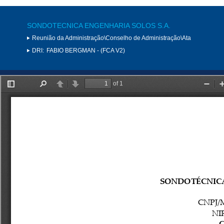
SONDOTECNICA ENGENHARIA SOLOS S.A.
Reunião da Administração\Conselho de Administração\Ata
DRI:
FABIO BERGMAN - (FCA V2)