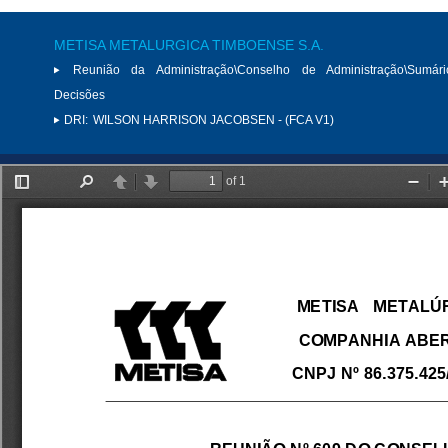
METISA METALURGICA TIMBOENSE S.A.
Reunião da Administração\Conselho de Administração\Sumár
Decisões
DRI:
WILSON HARRISON JACOBSEN - (FCA V1)