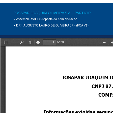
JOSAPAR-JOAQUIM OLIVEIRA S.A. - PARTICIP
Assembleia\AGO\Proposta da Administração
DRI:
AUGUSTO LAURO DE OLIVEIRA JR - (FCA V1)