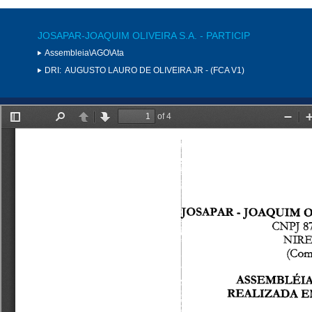
JOSAPAR-JOAQUIM OLIVEIRA S.A. - PARTICIP
Assembleia\AGO\Ata
DRI:
AUGUSTO LAURO DE OLIVEIRA JR - (FCA V1)