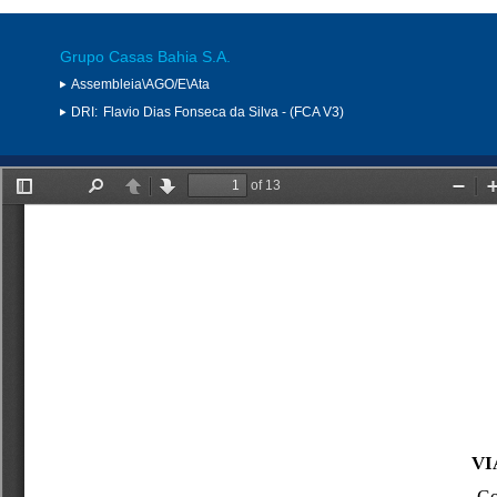
Grupo Casas Bahia S.A.
Assembleia\AGO/E\Ata
DRI:
Flavio Dias Fonseca da Silva - (FCA V3)