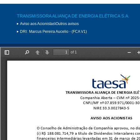
TRANSMISSORA ALIANÇA DE ENERGIA ELÉTRICA S.A.
Aviso aos Acionistas\Outros avisos
DRI:
Marcus Pereira Aucelio - (FCA V1)