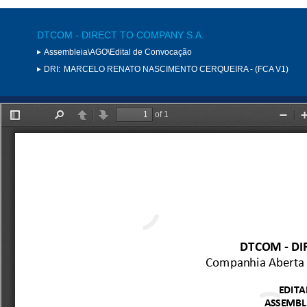
DTCOM - DIRECT TO COMPANY S.A.
Assembleia\AGO\Edital de Convocação
DRI:
MARCELO RENATO NASCIMENTO CERQUEIRA - (FCA V1)