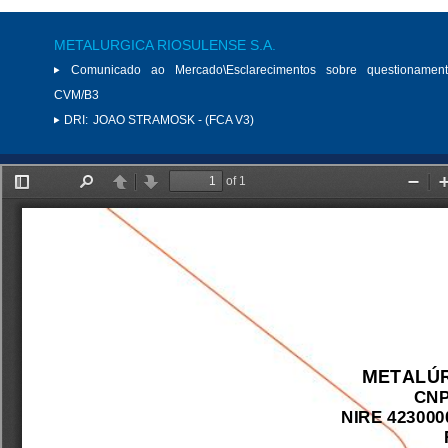
METALURGICA RIOSULENSE S.A.
Comunicado ao Mercado\Esclarecimentos sobre questionamen
CVM/B3
DRI:
JOAO STRAMOSK - (FCA V3)