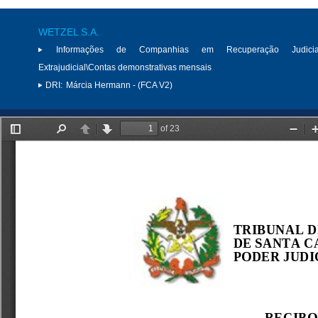
WETZEL S.A.
Informações de Companhias em Recuperação Judici
Extrajudicial\Contas demonstrativas mensais
DRI:
Márcia Hermann - (FCA V2)