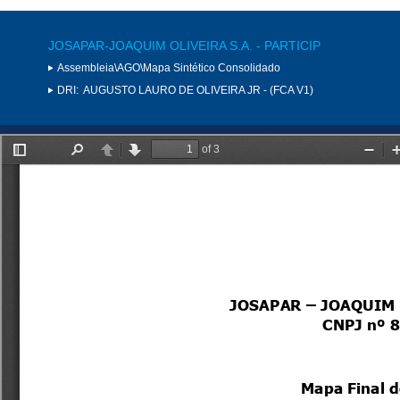
JOSAPAR-JOAQUIM OLIVEIRA S.A. - PARTICIP
Assembleia\AGO\Mapa Sintético Consolidado
DRI:
AUGUSTO LAURO DE OLIVEIRA JR - (FCA V1)