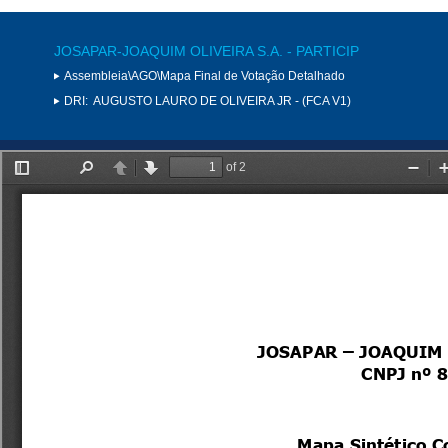
JOSAPAR-JOAQUIM OLIVEIRA S.A. - PARTICIP
Assembleia\AGO\Mapa Final de Votação Detalhado
DRI:
AUGUSTO LAURO DE OLIVEIRA JR - (FCA V1)