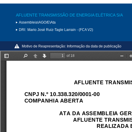
AFLUENTE TRANSMISSÃO DE ENERGIA ELÉTRICA S/A
Assembleia\AGO/E\Ata
DRI:
Mario José Ruiz-Tagle Larrain - (FCA V2)
Motivo de Reapresentação:
Informação da data de publicação