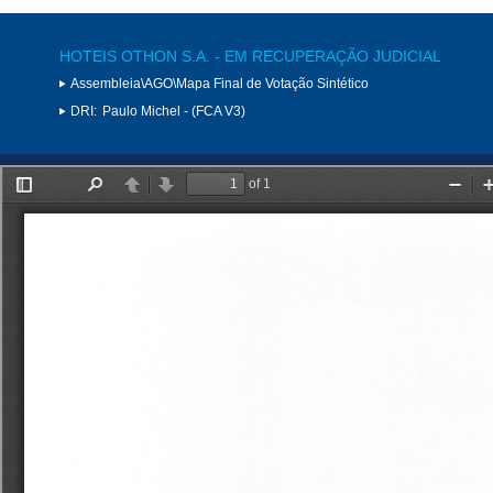
HOTEIS OTHON S.A. - EM RECUPERAÇÃO JUDICIAL
Assembleia\AGO\Mapa Final de Votação Sintético
DRI:
Paulo Michel - (FCA V3)