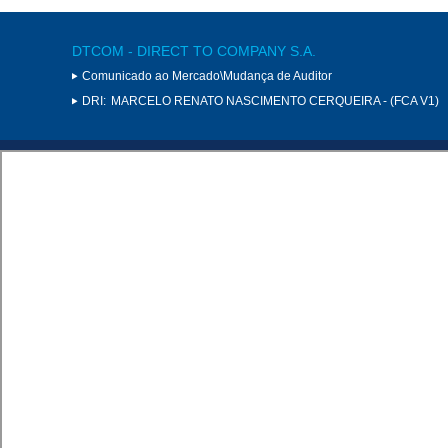
DTCOM - DIRECT TO COMPANY S.A.
Comunicado ao Mercado\Mudança de Auditor
DRI:
MARCELO RENATO NASCIMENTO CERQUEIRA - (FCA V1)