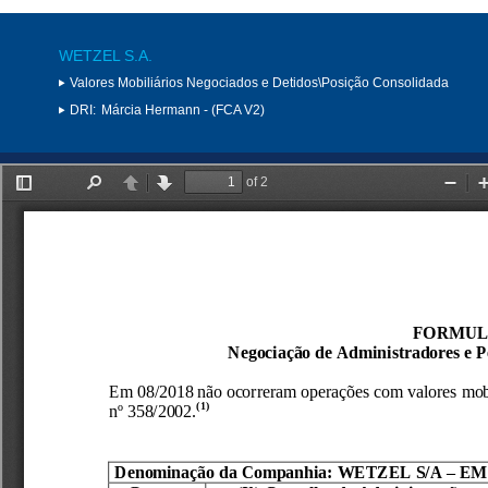
WETZEL S.A.
Valores Mobiliários Negociados e Detidos\Posição Consolidada
DRI:
Márcia Hermann - (FCA V2)