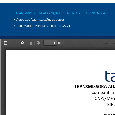
TRANSMISSORA ALIANÇA DE ENERGIA ELÉTRICA S.A.
Aviso aos Acionistas\Outros avisos
DRI:
Marcus Pereira Aucelio - (FCA V1)