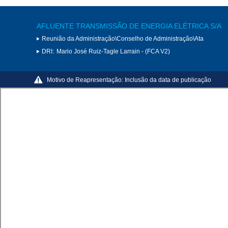
AFLUENTE TRANSMISSÃO DE ENERGIA ELÉTRICA S/A
Reunião da Administração\Conselho de Administração\Ata
DRI:
Mario José Ruiz-Tagle Larrain - (FCA V2)
Motivo de Reapresentação:
Inclusão da data de publicação