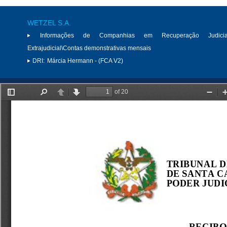
WETZEL S.A.
Informações de Companhias em Recuperação Judici
Extrajudicial\Contas demonstrativas mensais
DRI:
Márcia Hermann - (FCA V2)