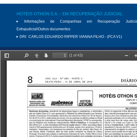
HOTEIS OTHON S.A. - EM RECUPERAÇÃO JUDICIAL
Informações de Companhias em Recuperação Judici
Extrajudicial\Outros documentos
DRI:
CARLOS EDUARDO RIPPER VIANNA FILHO - (FCA V1)